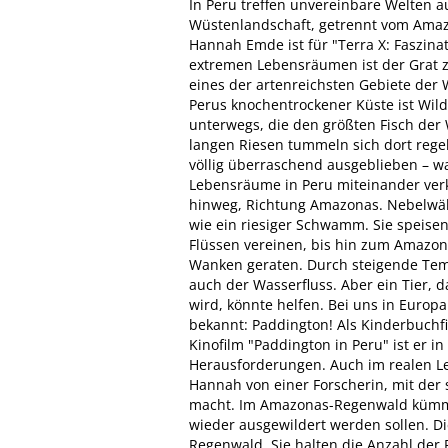
In Peru treffen unvereinbare Welten au
Wüstenlandschaft, getrennt vom Amaz
Hannah Emde ist für "Terra X: Faszina
extremen Lebensräumen ist der Grat z
eines der artenreichsten Gebiete der 
Perus knochentrockener Küste ist Wil
unterwegs, die den größten Fisch der 
langen Riesen tummeln sich dort rege
völlig überraschend ausgeblieben – w
Lebensräume in Peru miteinander verkn
hinweg, Richtung Amazonas. Nebelwäl
wie ein riesiger Schwamm. Sie speise
Flüssen vereinen, bis hin zum Amazon
Wanken geraten. Durch steigende Tem
auch der Wasserfluss. Aber ein Tier, 
wird, könnte helfen. Bei uns in Euro
bekannt: Paddington! Als Kinderbuchfig
Kinofilm "Paddington in Peru" ist er 
Herausforderungen. Auch im realen Le
Hannah von einer Forscherin, mit der 
macht. Im Amazonas-Regenwald kümmer
wieder ausgewildert werden sollen. Di
Regenwald. Sie halten die Anzahl der 