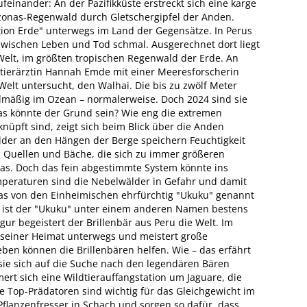
feinander: An der Pazifikküste erstreckt sich eine karge
onas-Regenwald durch Gletschergipfel der Anden.
tion Erde" unterwegs im Land der Gegensätze. In Perus
wischen Leben und Tod schmal. Ausgerechnet dort liegt
Welt, im größten tropischen Regenwald der Erde. An
dtierärztin Hannah Emde mit einer Meeresforscherin
Welt untersucht, den Walhai. Die bis zu zwölf Meter
lmäßig im Ozean – normalerweise. Doch 2024 sind sie
as könnte der Grund sein? Wie eng die extremen
üpft sind, zeigt sich beim Blick über die Anden
der an den Hängen der Berge speichern Feuchtigkeit
n Quellen und Bäche, die sich zu immer größeren
as. Doch das fein abgestimmte System könnte ins
peraturen sind die Nebelwälder in Gefahr und damit
das von den Einheimischen ehrfürchtig "Ukuku" genannt
pa ist der "Ukuku" unter einem anderen Namen bestens
ur begeistert der Brillenbär aus Peru die Welt. Im
in seiner Heimat unterwegs und meistert große
ben können die Brillenbären helfen. Wie – das erfährt
sie sich auf die Suche nach den legendären Bären
t sich eine Wildtierauffangstation um Jaguare, die
e Top-Prädatoren sind wichtig für das Gleichgewicht im
Pflanzenfresser in Schach und sorgen so dafür, dass